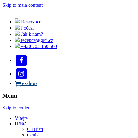
Skip to main content
Rezervace
Počasí
Jak k nám?
recepce@grcl.cz
+420 702 150 500
e-shop
Menu
Skip to content
Vítejte
Hřiště
O Hřišti
Ceník