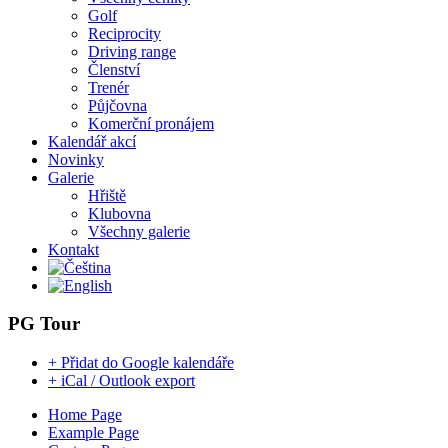
Golf
Reciprocity
Driving range
Členství
Trenér
Půjčovna
Komerční pronájem
Kalendář akcí
Novinky
Galerie
Hřiště
Klubovna
Všechny galerie
Kontakt
PG Tour
+ Přidat do Google kalendáře
+ iCal / Outlook export
Home Page
Example Page