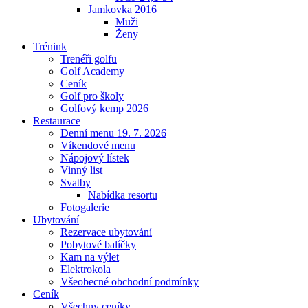
Jamkovka 2016
Muži
Ženy
Trénink
Trenéři golfu
Golf Academy
Ceník
Golf pro školy
Golfový kemp 2026
Restaurace
Denní menu 19. 7. 2026
Víkendové menu
Nápojový lístek
Vinný list
Svatby
Nabídka resortu
Fotogalerie
Ubytování
Rezervace ubytování
Pobytové balíčky
Kam na výlet
Elektrokola
Všeobecné obchodní podmínky
Ceník
Všechny ceníky