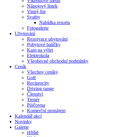
Víkendové menu
Nápojový lístek
Vinný list
Svatby
Nabídka resortu
Fotogalerie
Ubytování
Rezervace ubytování
Pobytové balíčky
Kam na výlet
Elektrokola
Všeobecné obchodní podmínky
Ceník
Všechny ceníky
Golf
Reciprocity
Driving range
Členství
Trenér
Půjčovna
Komerční pronájem
Kalendář akcí
Novinky
Galerie
Hřiště