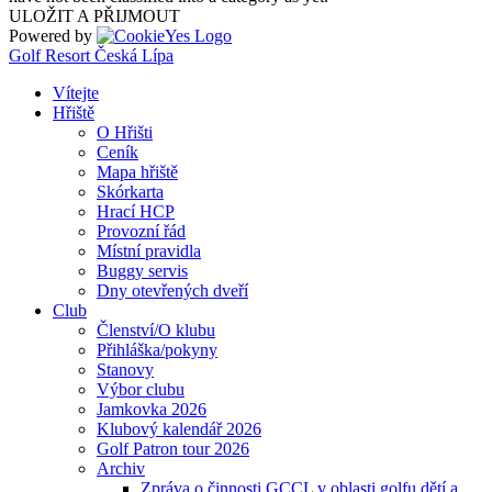
ULOŽIT A PŘIJMOUT
Powered by
Golf Resort Česká Lípa
Vítejte
Hřiště
O Hřišti
Ceník
Mapa hřiště
Skórkarta
Hrací HCP
Provozní řád
Místní pravidla
Buggy servis
Dny otevřených dveří
Club
Členství/O klubu
Přihláška/pokyny
Stanovy
Výbor clubu
Jamkovka 2026
Klubový kalendář 2026
Golf Patron tour 2026
Archiv
Zpráva o činnosti GCCL v oblasti golfu dětí a