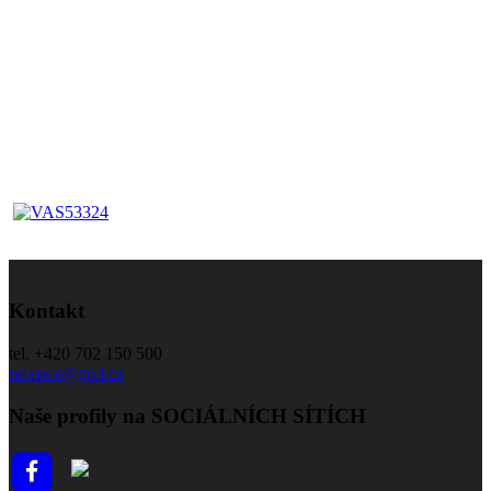
Kontakt
tel. +420 702 150 500
recepce@grcl.cz
Naše profily na SOCIÁLNÍCH SÍTÍCH