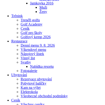
Jamkovka 2016
Muži
Ženy
Trénink
Trenéři golfu
Golf Academy
Ceník
Golf pro školy
Golfový kemp 2026
Restaurace
Denní menu 9. 8. 2026
Víkendové menu
Nápojový lístek
Vinný list
Svatby
Nabídka resortu
Fotogalerie
Ubytování
Rezervace ubytování
Pobytové balíčky
Kam na výlet
Elektrokola
Všeobecné obchodní podmínky
Ceník
Všechny ceníky