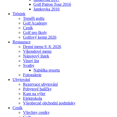
Golf Patron Tour 2016
Jamkovka 2016
Trénink
Trenéři golfu
Golf Academy
Ceník
Golf pro školy
Golfový kemp 2026
Restaurace
Denní menu 9. 8. 2026
Víkendové menu
Nápojový lístek
Vinný list
Svatby
Nabídka resortu
Fotogalerie
Ubytování
Rezervace ubytování
Pobytové balíčky
Kam na výlet
Elektrokola
Všeobecné obchodní podmínky
Ceník
Všechny ceníky