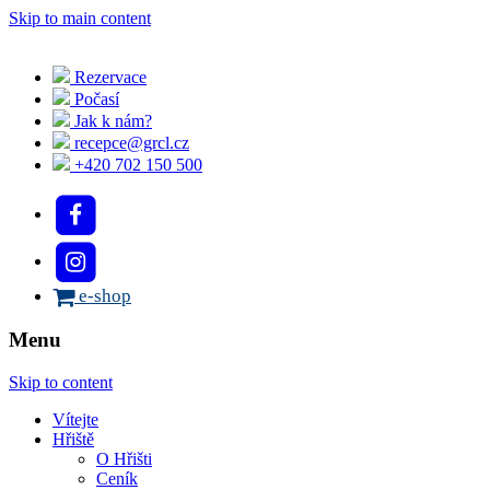
Skip to main content
Rezervace
Počasí
Jak k nám?
recepce@grcl.cz
+420 702 150 500
e-shop
Menu
Skip to content
Vítejte
Hřiště
O Hřišti
Ceník