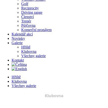
Golf
Reciprocity
Driving range
Členství
Trenér
Půjčovna
Komerční pronájem
Kalendář akcí
Novinky
Galerie
Hřiště
Klubovna
Všechny galerie
Kontakt
Hřiště
Klubovna
Všechny galerie
Klubovna