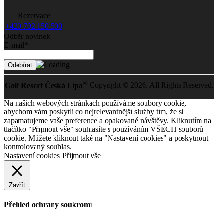
Rezervace
+420 702 150 500
Odběr novinek
E-mail*
®
Golf Resort Česká Lípa
Copyright © 2026. All Rights Reserved.
Na našich webových stránkách používáme soubory cookie,
abychom vám poskytli co nejrelevantnější služby tím, že si
zapamatujeme vaše preference a opakované návštěvy. Kliknutím na
tlačítko "Přijmout vše" souhlasíte s používáním VŠECH souborů
cookie. Můžete kliknout také na "Nastavení cookies" a poskytnout
kontrolovaný souhlas.
Nastavení cookies
Přijmout vše
Zavřít
Přehled ochrany soukromí