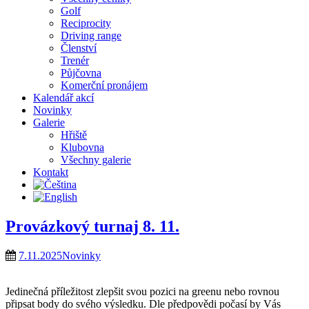
Golf
Reciprocity
Driving range
Členství
Trenér
Půjčovna
Komerční pronájem
Kalendář akcí
Novinky
Galerie
Hřiště
Klubovna
Všechny galerie
Kontakt
Provázkový turnaj 8. 11.
7.11.2025
Novinky
Jedinečná příležitost zlepšit svou pozici na greenu nebo rovnou
připsat body do svého výsledku. Dle předpovědi počasí by Vás