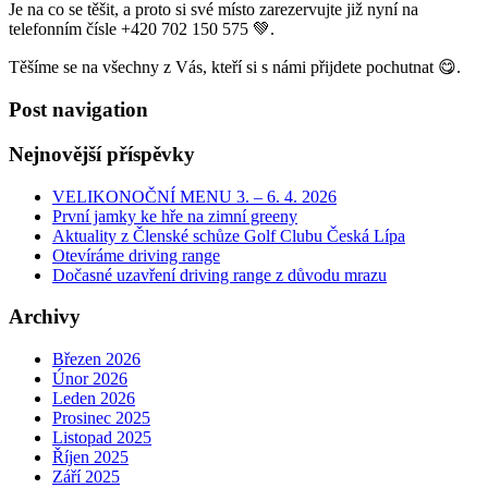
Je na co se těšit, a proto si své místo zarezervujte již nyní na
telefonním čísle +420 702 150 575 💚.
Těšíme se na všechny z Vás, kteří si s námi přijdete pochutnat 😋.
Post navigation
Nejnovější příspěvky
VELIKONOČNÍ MENU 3. – 6. 4. 2026
První jamky ke hře na zimní greeny
Aktuality z Členské schůze Golf Clubu Česká Lípa
Otevíráme driving range
Dočasné uzavření driving range z důvodu mrazu
Archivy
Březen 2026
Únor 2026
Leden 2026
Prosinec 2025
Listopad 2025
Říjen 2025
Září 2025