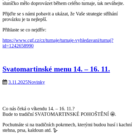
sluníčko mělo doprovázet během celého turnaje, tak neváhejte.
Přijďte se s námi pobavit a ukázat, že Vaše strategie stříhání
provázku je ta nejlepší.
Přihlaste se co nejdřív:
https://www.cgf.cz/cz/turnaje/turnaje-vyhledavani/turnaj?
id=1242658990
Svatomartinské menu 14. – 16. 11.
3.11.2025
Novinky
Co nás čeká o víkendu 14. – 16. 11.?
Bude to tradiční SVATOMARTINSKÉ POHOŠTĚNÍ 🤩.
Pochutnáte si na tradičních pokrmech, kterými budou husí i kachní
stehna, prsa, kaldoun atd. 🪿