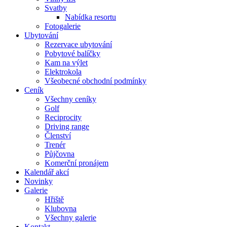
Svatby
Nabídka resortu
Fotogalerie
Ubytování
Rezervace ubytování
Pobytové balíčky
Kam na výlet
Elektrokola
Všeobecné obchodní podmínky
Ceník
Všechny ceníky
Golf
Reciprocity
Driving range
Členství
Trenér
Půjčovna
Komerční pronájem
Kalendář akcí
Novinky
Galerie
Hřiště
Klubovna
Všechny galerie
Kontakt