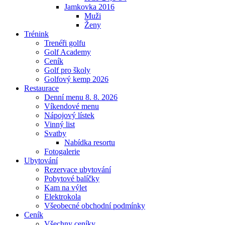
Jamkovka 2016
Muži
Ženy
Trénink
Trenéři golfu
Golf Academy
Ceník
Golf pro školy
Golfový kemp 2026
Restaurace
Denní menu 8. 8. 2026
Víkendové menu
Nápojový lístek
Vinný list
Svatby
Nabídka resortu
Fotogalerie
Ubytování
Rezervace ubytování
Pobytové balíčky
Kam na výlet
Elektrokola
Všeobecné obchodní podmínky
Ceník
Všechny ceníky