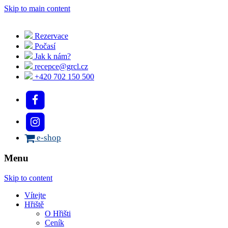
Skip to main content
Rezervace
Počasí
Jak k nám?
recepce@grcl.cz
+420 702 150 500
e-shop
Menu
Skip to content
Vítejte
Hřiště
O Hřišti
Ceník