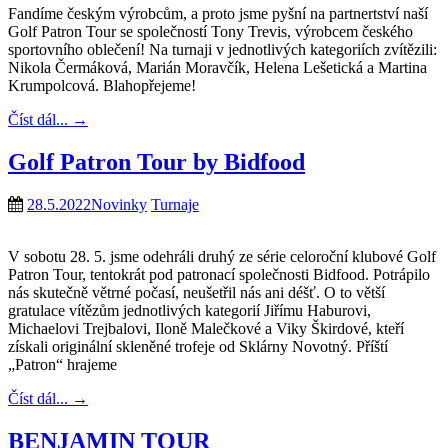
Fandíme českým výrobcům, a proto jsme pyšní na partnertství naší
Golf Patron Tour se společností Tony Trevis, výrobcem českého
sportovního oblečení! Na turnaji v jednotlivých kategoriích zvítězili:
Nikola Čermáková, Marián Moravčík, Helena Lešetická a Martina
Krumpolcová. Blahopřejeme!
Číst dál...
→
Golf Patron Tour by Bidfood
28.5.2022
Novinky
Turnaje
V sobotu 28. 5. jsme odehráli druhý ze série celoroční klubové Golf
Patron Tour, tentokrát pod patronací společnosti Bidfood. Potrápilo
nás skutečně větrné počasí, neušetřil nás ani déšť. O to větší
gratulace vítězům jednotlivých kategorií Jiřímu Haburovi,
Michaelovi Trejbalovi, Iloně Malečkové a Viky Škirdové, kteří
získali originální skleněné trofeje od Sklárny Novotný. Příští
„Patron“ hrajeme
Číst dál...
→
BENJAMIN TOUR