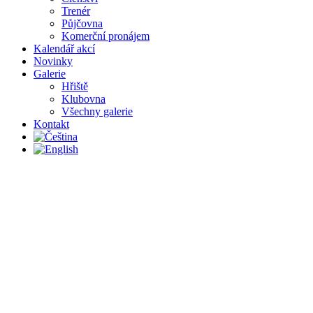
Trenér
Půjčovna
Komerční pronájem
Kalendář akcí
Novinky
Galerie
Hřiště
Klubovna
Všechny galerie
Kontakt