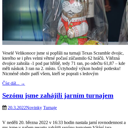
Veselé Velikonoce jsme si popřáli na turnaji Texas Scramble dvojic,
kterého se i přes velmi větrné počasí zúčastnilo 62 hráčů. Vítězná
dvojice zahrála -1 pod par hřiště, tedy 71 ran, po odečtu 61,87 – kde
měli náskok 3 ran na 2. místo. Úctyhodný výkon hodný potlesku!
Nicméně obdiv patří všem, kteří se poprali s ledovým
Číst dál...
→
Sezónu jsme zahájili jarním turnajem
20.3.2022
Novinky
Turnaje
V neděli 20. března 2022 v 16:33 hodin nastala jarní rovnodennost a
my jsme v našem resortu zahájili sezónu turnajem Vítání jara –