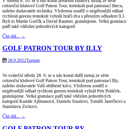
V sobotu 8. 10. se u nás konal poslední finálový turnaj ze série
celoroční klubové Golf Patron Tour, tentokrát pod patronací Ittecu,
našeho dodavatele techniky. Vloženou soutěž o nejpřesnější odhad
rychlosti greenu tentokrát vyhráli hráči dva s přesným odhadem 9,1.
Byli to Martin Gorčík a David Rautner, gratulujeme. Velká gratulace
patří také vítězům jednotlivých kategorií
Číst dál...
→
GOLF PATRON TOUR BY ILLY
28.9.2022
Turnaje
Ve sváteční středu 28. 9. se u nás konal další turnaj ze série
celoroční klubové Golf Patron Tour, tentokrát pod patronací Illy,
našeho dodavatele Vaší oblíbené kávy. Vloženou soutěž o
nejpřesnější odhad rychlosti greenu tentokrát vyhrál Petr Poláček,
gratulujeme. Velká gratulace patří také vítězům jednotlivých
kategorií Kamile Ajšmanové, Danielu Susalovi, Tomáši Janečkovi a
Stanislavu Zrckovi,
Číst dál...
→
GOLF PATRON TOUR BY