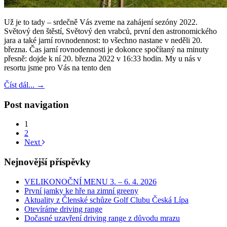
Už je to tady – srdečně Vás zveme na zahájení sezóny 2022.
Světový den štěstí, Světový den vrabců, první den astronomického
jara a také jarní rovnodennost: to všechno nastane v neděli 20.
března. Čas jarní rovnodennosti je dokonce spočítaný na minuty
přesně: dojde k ní 20. března 2022 v 16:33 hodin. My u nás v
resortu jsme pro Vás na tento den
Číst dál...
→
Post navigation
1
2
Next
Nejnovější příspěvky
VELIKONOČNÍ MENU 3. – 6. 4. 2026
První jamky ke hře na zimní greeny
Aktuality z Členské schůze Golf Clubu Česká Lípa
Otevíráme driving range
Dočasné uzavření driving range z důvodu mrazu