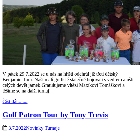
V pátek 29.7.2022 se u nás na hřišti odehrál již třetí dětský
Benjamin Tour. Naši malí golfisté statečně bojovali s vedrem a ušli
celých devět jamek.Gratulujeme vítězi Maxíkovi Tomáškovi a
těšíme se na další turnaj!
Číst dál...
→
Golf Patron Tour by Tony Trevis
3.7.2022
Novinky
Turnaje