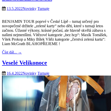
13.5.2022
Novinky
Turnaje
BENJAMIN TOUR poprvé v České Lípě – turnaj určený pro
novopečené držitele „zelené karty“ nebo děti, které s turnaji letos
začnou. Úžasné výkony, krásné počasí, ale hlavně skvělá zábava s
našimi nejmenšími. Vítězové kategorie „bez hcp“: Maxík Tomášek,
Vítek Prokop a Miky Bílek Vítěz kategorie „čerstvá zelená karta“:
Liam McGrath BLAHOPŘEJEME !
Číst dál...
→
Veselé Velikonoce
16.4.2022
Novinky
Turnaje