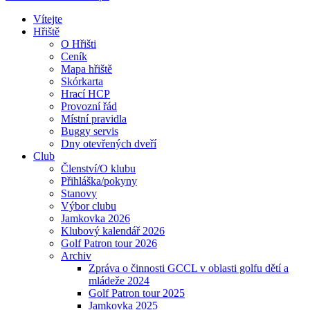
Vítejte
Hřiště
O Hřišti
Ceník
Mapa hřiště
Skórkarta
Hrací HCP
Provozní řád
Místní pravidla
Buggy servis
Dny otevřených dveří
Club
Členství/O klubu
Přihláška/pokyny
Stanovy
Výbor clubu
Jamkovka 2026
Klubový kalendář 2026
Golf Patron tour 2026
Archiv
Zpráva o činnosti GCCL v oblasti golfu dětí a
mládeže 2024
Golf Patron tour 2025
Jamkovka 2025