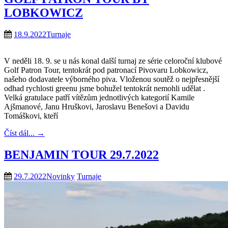
LOBKOWICZ
18.9.2022
Turnaje
V neděli 18. 9. se u nás konal další turnaj ze série celoroční klubové
Golf Patron Tour, tentokrát pod patronací Pivovaru Lobkowicz,
našeho dodavatele výborného piva. Vloženou soutěž o nejpřesnější
odhad rychlosti greenu jsme bohužel tentokrát nemohli udělat .
Velká gratulace patří vítězům jednotlivých kategorií Kamile
Ajšmanové, Janu Hruškovi, Jaroslavu Benešovi a Davidu
Tomáškovi, kteří
Číst dál...
→
BENJAMIN TOUR 29.7.2022
29.7.2022
Novinky
Turnaje