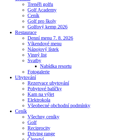
Trenéři golfu
Golf Academy
Ceník
Golf pro školy
Golfový kemp 2026
Restaurace
Denní menu 7. 8. 2026
Víkendové menu
Nápojový lístek
Vinný list
Svatby
Nabídka resortu
Fotogalerie
Ubytování
Rezervace ubytování
Pobytové balíčky
Kam na výlet
Elektrokola
Všeobecné obchodní podmínky
Ceník
Všechny ceníky
Golf
Reciprocity
Driving range
Členství