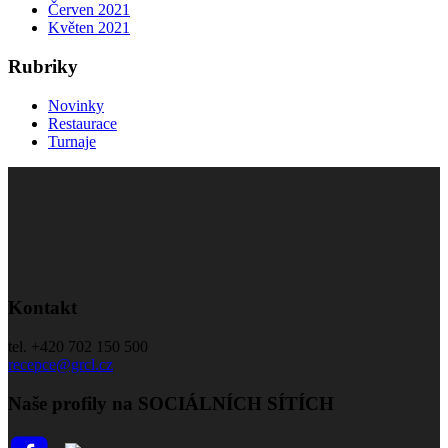
Červen 2021
Květen 2021
Rubriky
Novinky
Restaurace
Turnaje
Kontakt
tel. +420 702 150 500
recepce@grcl.cz
Naše profily na SOCIÁLNÍCH SÍTÍCH