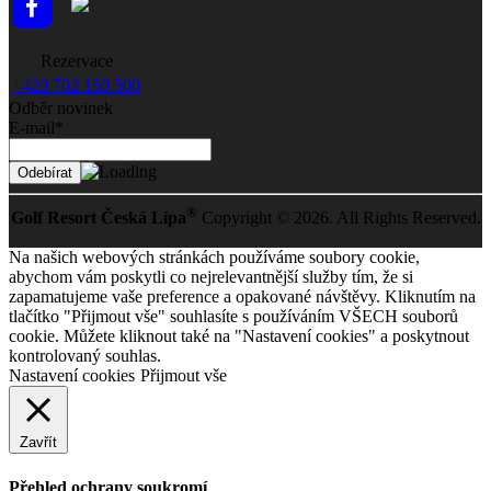
Rezervace
+420 702 150 500
Odběr novinek
E-mail*
®
Golf Resort Česká Lípa
Copyright © 2026. All Rights Reserved.
Na našich webových stránkách používáme soubory cookie,
abychom vám poskytli co nejrelevantnější služby tím, že si
zapamatujeme vaše preference a opakované návštěvy. Kliknutím na
tlačítko "Přijmout vše" souhlasíte s používáním VŠECH souborů
cookie. Můžete kliknout také na "Nastavení cookies" a poskytnout
kontrolovaný souhlas.
Nastavení cookies
Přijmout vše
Zavřít
Přehled ochrany soukromí