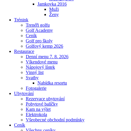
Jamkovka 2016
Muži
Ženy
Trénink
Trenéři golfu
Golf Academy
Ceník
Golf pro školy
Golfový kemp 2026
Restaurace
Denní menu 7. 8. 2026
Víkendové menu
Nápojový lístek
Vinný list
Svatby
Nabídka resortu
Fotogalerie
Ubytování
Rezervace ubytování
Pobytové balíčky
Kam na výlet
Elektrokola
Všeobecné obchodní podmínky
Ceník
Všechny ceníky