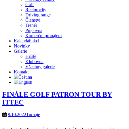
Golf
Reciprocity
Driving range
Členství
Trenér
Půjčovna
Komerční pronájem
Kalendář akcí
Novinky
Galerie
Hřiště
Klubovna
Všechny galerie
Kontakt
FINÁLE GOLF PATRON TOUR BY
ITTEC
8.10.2022
Turnaje