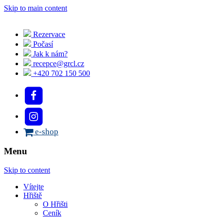
Skip to main content
Rezervace
Počasí
Jak k nám?
recepce@grcl.cz
+420 702 150 500
e-shop
Menu
Skip to content
Vítejte
Hřiště
O Hřišti
Ceník