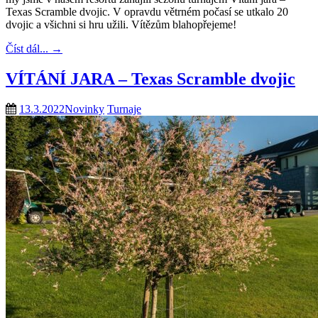
Texas Scramble dvojic. V opravdu větrném počasí se utkalo 20
dvojic a všichni si hru užili. Vítězům blahopřejeme!
Číst dál...
→
VÍTÁNÍ JARA – Texas Scramble dvojic
13.3.2022
Novinky
Turnaje