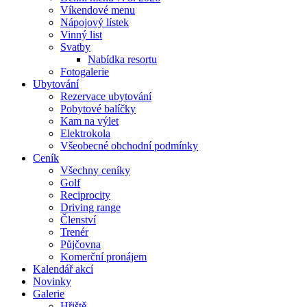
Víkendové menu
Nápojový lístek
Vinný list
Svatby
Nabídka resortu
Fotogalerie
Ubytování
Rezervace ubytování
Pobytové balíčky
Kam na výlet
Elektrokola
Všeobecné obchodní podmínky
Ceník
Všechny ceníky
Golf
Reciprocity
Driving range
Členství
Trenér
Půjčovna
Komerční pronájem
Kalendář akcí
Novinky
Galerie
Hřiště