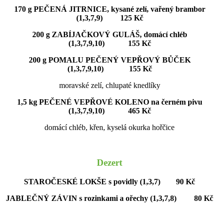
170 g PEČENÁ JITRNICE, kysané zelí, vařený brambor
(1,3,7,9) 125 Kč
200 g ZABÍJAČKOVÝ GULÁŠ, domácí chléb
(1,3,7,9,10) 155 Kč
200 g POMALU PEČENÝ VEPŘOVÝ BŮČEK
(1,3,7,9,10) 155 Kč
moravské zelí, chlupaté knedlíky
1,5 kg PEČENÉ VEPŘOVÉ KOLENO na černém pivu
(1,3,7,9,10) 465 Kč
domácí chléb, křen, kyselá okurka hořčice
Dezert
STAROČESKÉ LOKŠE s povidly (1,3,7) 90 Kč
JABLEČNÝ ZÁVIN s rozinkami a ořechy (1,3,7,8) 80 Kč