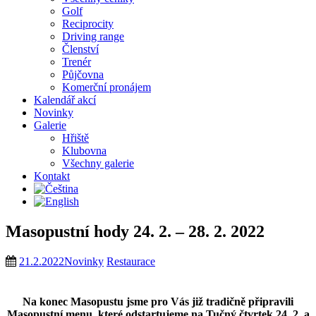
Golf
Reciprocity
Driving range
Členství
Trenér
Půjčovna
Komerční pronájem
Kalendář akcí
Novinky
Galerie
Hřiště
Klubovna
Všechny galerie
Kontakt
Masopustní hody 24. 2. – 28. 2. 2022
21.2.2022
Novinky
Restaurace
Na konec Masopustu jsme pro Vás již tradičně připravili
Masopustní menu, které odstartujeme na Tučný čtvrtek 24. 2. a