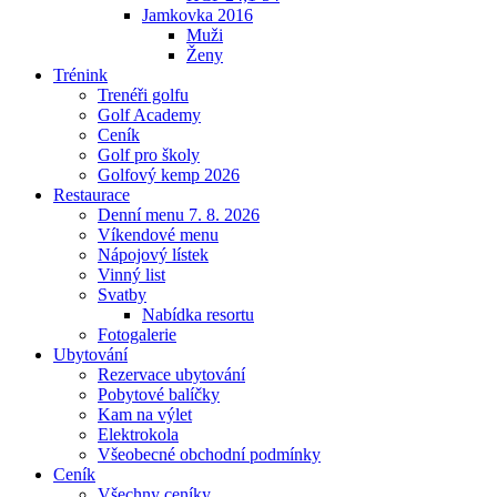
Jamkovka 2016
Muži
Ženy
Trénink
Trenéři golfu
Golf Academy
Ceník
Golf pro školy
Golfový kemp 2026
Restaurace
Denní menu 7. 8. 2026
Víkendové menu
Nápojový lístek
Vinný list
Svatby
Nabídka resortu
Fotogalerie
Ubytování
Rezervace ubytování
Pobytové balíčky
Kam na výlet
Elektrokola
Všeobecné obchodní podmínky
Ceník
Všechny ceníky