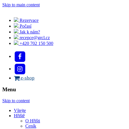
Skip to main content
Rezervace
Počasí
Jak k nám?
recepce@grcl.cz
+420 702 150 500
e-shop
Menu
Skip to content
Vítejte
Hřiště
O Hřišti
Ceník