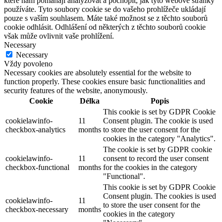
které nám pomáhají analyzovat a pochopit, jak tyto webové stránky
používáte. Tyto soubory cookie se do vašeho prohlížeče ukládají
pouze s vaším souhlasem. Máte také možnost se z těchto souborů
cookie odhlásit. Odhlášení od některých z těchto souborů cookie
však může ovlivnit vaše prohlížení.
Necessary
Necessary
Vždy povoleno
Necessary cookies are absolutely essential for the website to
function properly. These cookies ensure basic functionalities and
security features of the website, anonymously.
Cookie
Délka
Popis
This cookie is set by GDPR Cookie
cookielawinfo-
11
Consent plugin. The cookie is used
checkbox-analytics
months
to store the user consent for the
cookies in the category "Analytics".
The cookie is set by GDPR cookie
cookielawinfo-
11
consent to record the user consent
checkbox-functional
months
for the cookies in the category
"Functional".
This cookie is set by GDPR Cookie
Consent plugin. The cookies is used
cookielawinfo-
11
to store the user consent for the
checkbox-necessary
months
cookies in the category