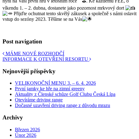
nyní na Vaši první hru v letošním roce
. Ke každému FEE, o
víkendu 1. – 2. dubna, dostanete jako pozornost mrkvový dort
Přijďte ochutnat tento skvělý zákusek a společně s námi oslavit
vstup do sezóny 2023. Těšíme se na Vás
Post navigation
MÁME NOVÉ ROZHODČÍ
INFORMACE K OTEVŘENÍ RESORTU
Nejnovější příspěvky
VELIKONOČNÍ MENU 3. – 6. 4. 2026
První jamky ke hře na zimní greeny
Aktuality z Členské schůze Golf Clubu Česká Lípa
Otevíráme driving range
Dočasné uzavření driving range z důvodu mrazu
Archivy
Březen 2026
Únor 2026