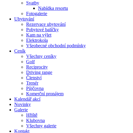
Svatby
Nabídka resortu
Fotogalerie
Ubytování
Rezervace ubytování
Pobytové balíčky
Kam na výlet
Elektrokola
Všeobecné obchodní podmínky
Ceník
Všechny ceníky
Golf
Reciprocity
Driving range
Členství
Trenér
Půjčovna
Komerční pronájem
Kalendář akcí
Novinky
Galerie
Hřiště
Klubovna
Všechny galerie
Kontakt