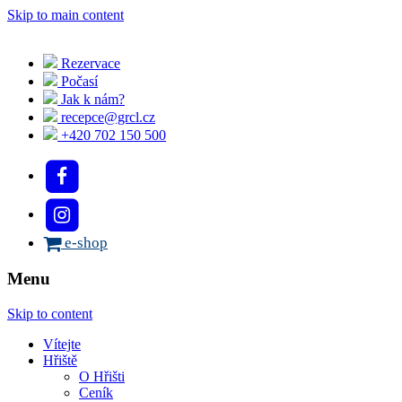
Skip to main content
Rezervace
Počasí
Jak k nám?
recepce@grcl.cz
+420 702 150 500
e-shop
Menu
Skip to content
Vítejte
Hřiště
O Hřišti
Ceník