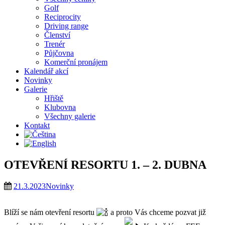
Golf
Reciprocity
Driving range
Členství
Trenér
Půjčovna
Komerční pronájem
Kalendář akcí
Novinky
Galerie
Hřiště
Klubovna
Všechny galerie
Kontakt
OTEVŘENÍ RESORTU 1. – 2. DUBNA
21.3.2023
Novinky
Blíží se nám otevření resortu
a proto Vás chceme pozvat již