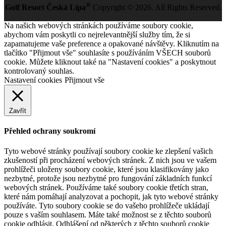
®
Golf Resort Česká Lípa
Copyright © 2026. All Rights Reserved.
Na našich webových stránkách používáme soubory cookie,
abychom vám poskytli co nejrelevantnější služby tím, že si
zapamatujeme vaše preference a opakované návštěvy. Kliknutím na
tlačítko "Přijmout vše" souhlasíte s používáním VŠECH souborů
cookie. Můžete kliknout také na "Nastavení cookies" a poskytnout
kontrolovaný souhlas.
Nastavení cookies
Přijmout vše
Zavřít
Přehled ochrany soukromí
Tyto webové stránky používají soubory cookie ke zlepšení vašich
zkušeností při procházení webových stránek. Z nich jsou ve vašem
prohlížeči uloženy soubory cookie, které jsou klasifikovány jako
nezbytné, protože jsou nezbytné pro fungování základních funkcí
webových stránek. Používáme také soubory cookie třetích stran,
které nám pomáhají analyzovat a pochopit, jak tyto webové stránky
používáte. Tyto soubory cookie se do vašeho prohlížeče ukládají
pouze s vaším souhlasem. Máte také možnost se z těchto souborů
cookie odhlásit. Odhlášení od některých z těchto souborů cookie