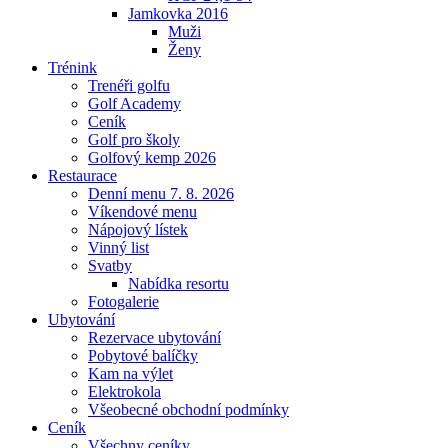
Jamkovka 2016
Muži
Ženy
Trénink
Trenéři golfu
Golf Academy
Ceník
Golf pro školy
Golfový kemp 2026
Restaurace
Denní menu 7. 8. 2026
Víkendové menu
Nápojový lístek
Vinný list
Svatby
Nabídka resortu
Fotogalerie
Ubytování
Rezervace ubytování
Pobytové balíčky
Kam na výlet
Elektrokola
Všeobecné obchodní podmínky
Ceník
Všechny ceníky