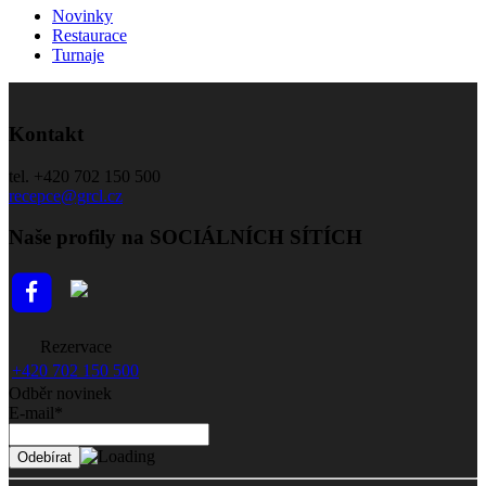
Novinky
Restaurace
Turnaje
Kontakt
tel. +420 702 150 500
recepce@grcl.cz
Naše profily na SOCIÁLNÍCH SÍTÍCH
Rezervace
+420 702 150 500
Odběr novinek
E-mail*