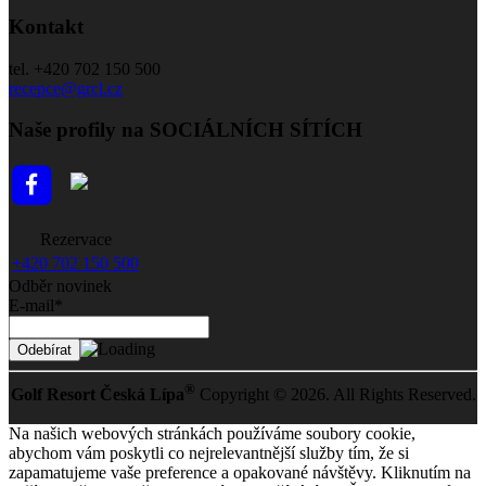
Kontakt
tel. +420 702 150 500
recepce@grcl.cz
Naše profily na SOCIÁLNÍCH SÍTÍCH
Rezervace
+420 702 150 500
Odběr novinek
E-mail*
®
Golf Resort Česká Lípa
Copyright © 2026. All Rights Reserved.
Na našich webových stránkách používáme soubory cookie,
abychom vám poskytli co nejrelevantnější služby tím, že si
zapamatujeme vaše preference a opakované návštěvy. Kliknutím na