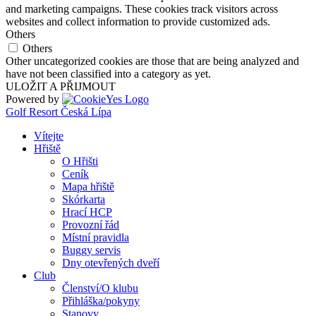
and marketing campaigns. These cookies track visitors across
websites and collect information to provide customized ads.
Others
Others
Other uncategorized cookies are those that are being analyzed and
have not been classified into a category as yet.
ULOŽIT A PŘIJMOUT
Powered by
Golf Resort Česká Lípa
Vítejte
Hřiště
O Hřišti
Ceník
Mapa hřiště
Skórkarta
Hrací HCP
Provozní řád
Místní pravidla
Buggy servis
Dny otevřených dveří
Club
Členství/O klubu
Přihláška/pokyny
Stanovy