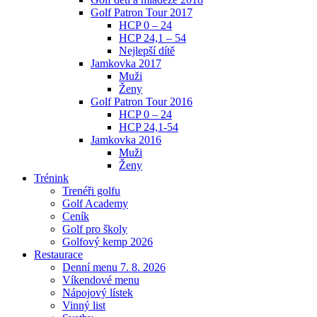
Golf Patron Tour 2017
HCP 0 – 24
HCP 24,1 – 54
Nejlepší dítě
Jamkovka 2017
Muži
Ženy
Golf Patron Tour 2016
HCP 0 – 24
HCP 24,1-54
Jamkovka 2016
Muži
Ženy
Trénink
Trenéři golfu
Golf Academy
Ceník
Golf pro školy
Golfový kemp 2026
Restaurace
Denní menu 7. 8. 2026
Víkendové menu
Nápojový lístek
Vinný list