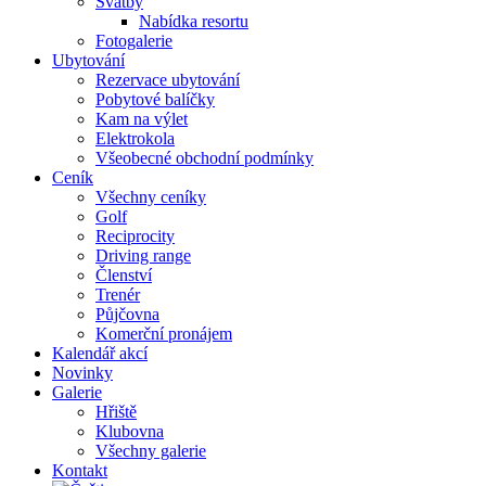
Svatby
Nabídka resortu
Fotogalerie
Ubytování
Rezervace ubytování
Pobytové balíčky
Kam na výlet
Elektrokola
Všeobecné obchodní podmínky
Ceník
Všechny ceníky
Golf
Reciprocity
Driving range
Členství
Trenér
Půjčovna
Komerční pronájem
Kalendář akcí
Novinky
Galerie
Hřiště
Klubovna
Všechny galerie
Kontakt