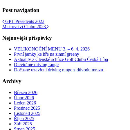
Post navigation
GPT Presidents 2023
Mistrovství Clubu 2023
Nejnovější příspěvky
VELIKONOČNÍ MENU 3. – 6. 4. 2026
První jamky ke hře na zimní greeny
Aktuality z Členské schůze Golf Clubu Česká Lípa
Otevíráme driving range
Dočasné uzavření driving range z důvodu mrazu
Archivy
Březen 2026
Únor 2026
Leden 2026
Prosinec 2025
Listopad 2025
Říjen 2025
Září 2025
Srpen 2025