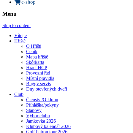
e-shop
Menu
Skip to content
Vítejte
Hřiště
O Hřišti
Ceník
Mapa hřiště
Skórkarta
Hrací HCP
Provozní řád
Místní pravidla
Buggy servis
Dny otevřených dveří
Club
Členství/O klubu
Přihláška/pokyny
Stanovy
Výbor clubu
Jamkovka 2026
Klubový kalendář 2026
Golf Patron tour 2026