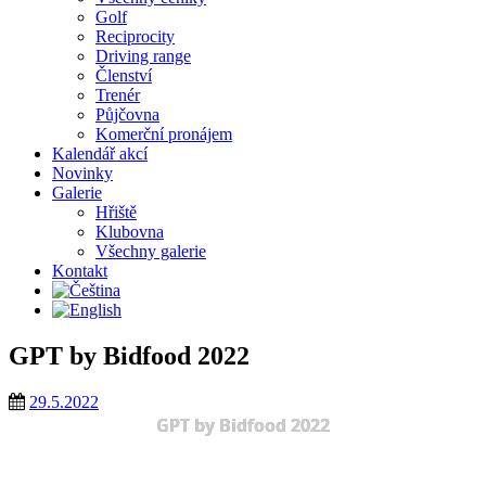
Golf
Reciprocity
Driving range
Členství
Trenér
Půjčovna
Komerční pronájem
Kalendář akcí
Novinky
Galerie
Hřiště
Klubovna
Všechny galerie
Kontakt
GPT by Bidfood 2022
29.5.2022
GPT by Bidfood 2022