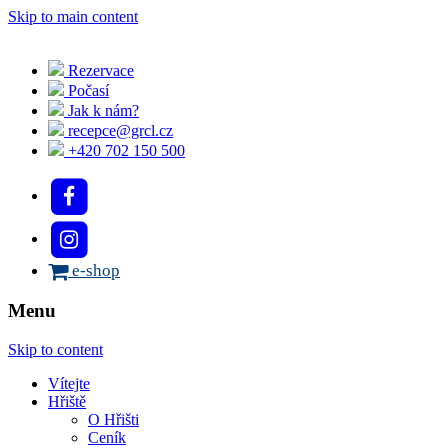
Skip to main content
Rezervace
Počasí
Jak k nám?
recepce@grcl.cz
+420 702 150 500
e-shop
Menu
Skip to content
Vítejte
Hřiště
O Hřišti
Ceník