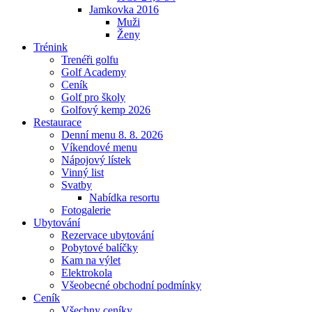
Jamkovka 2016
Muži
Ženy
Trénink
Trenéři golfu
Golf Academy
Ceník
Golf pro školy
Golfový kemp 2026
Restaurace
Denní menu 8. 8. 2026
Víkendové menu
Nápojový lístek
Vinný list
Svatby
Nabídka resortu
Fotogalerie
Ubytování
Rezervace ubytování
Pobytové balíčky
Kam na výlet
Elektrokola
Všeobecné obchodní podmínky
Ceník
Všechny ceníky