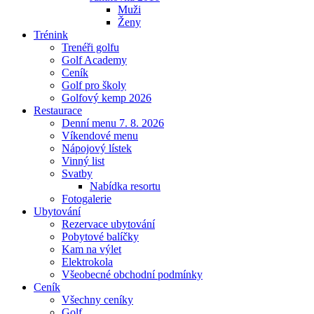
Muži
Ženy
Trénink
Trenéři golfu
Golf Academy
Ceník
Golf pro školy
Golfový kemp 2026
Restaurace
Denní menu 7. 8. 2026
Víkendové menu
Nápojový lístek
Vinný list
Svatby
Nabídka resortu
Fotogalerie
Ubytování
Rezervace ubytování
Pobytové balíčky
Kam na výlet
Elektrokola
Všeobecné obchodní podmínky
Ceník
Všechny ceníky
Golf