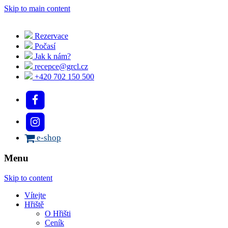
Skip to main content
Rezervace
Počasí
Jak k nám?
recepce@grcl.cz
+420 702 150 500
e-shop
Menu
Skip to content
Vítejte
Hřiště
O Hřišti
Ceník