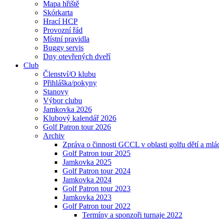
Mapa hřiště
Skórkarta
Hrací HCP
Provozní řád
Místní pravidla
Buggy servis
Dny otevřených dveří
Club
Členství/O klubu
Přihláška/pokyny
Stanovy
Výbor clubu
Jamkovka 2026
Klubový kalendář 2026
Golf Patron tour 2026
Archiv
Zpráva o činnosti GCCL v oblasti golfu dětí a ml
Golf Patron tour 2025
Jamkovka 2025
Golf Patron tour 2024
Jamkovka 2024
Golf Patron tour 2023
Jamkovka 2023
Golf Patron tour 2022
Termíny a sponzoři turnaje 2022