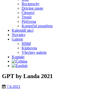
Reciprocity
Driving range
Členství
Trenér
Půjčovna
Komerční pronájem
Kalendář akcí
Novinky
Galerie
Hřiště
Klubovna
Všechny galerie
Kontakt
GPT by Landa 2021
7.6.2021