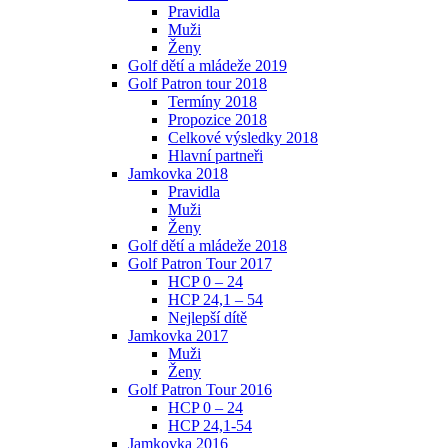
Pravidla
Muži
Ženy
Golf dětí a mládeže 2019
Golf Patron tour 2018
Termíny 2018
Propozice 2018
Celkové výsledky 2018
Hlavní partneři
Jamkovka 2018
Pravidla
Muži
Ženy
Golf dětí a mládeže 2018
Golf Patron Tour 2017
HCP 0 – 24
HCP 24,1 – 54
Nejlepší dítě
Jamkovka 2017
Muži
Ženy
Golf Patron Tour 2016
HCP 0 – 24
HCP 24,1-54
Jamkovka 2016