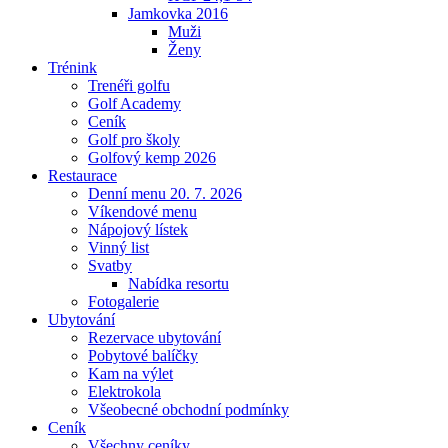
Jamkovka 2016
Muži
Ženy
Trénink
Trenéři golfu
Golf Academy
Ceník
Golf pro školy
Golfový kemp 2026
Restaurace
Denní menu 20. 7. 2026
Víkendové menu
Nápojový lístek
Vinný list
Svatby
Nabídka resortu
Fotogalerie
Ubytování
Rezervace ubytování
Pobytové balíčky
Kam na výlet
Elektrokola
Všeobecné obchodní podmínky
Ceník
Všechny ceníky