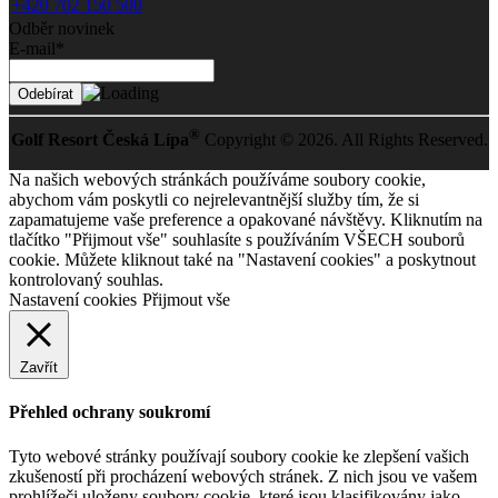
+420 702 150 500
Odběr novinek
E-mail*
®
Golf Resort Česká Lípa
Copyright © 2026. All Rights Reserved.
Na našich webových stránkách používáme soubory cookie,
abychom vám poskytli co nejrelevantnější služby tím, že si
zapamatujeme vaše preference a opakované návštěvy. Kliknutím na
tlačítko "Přijmout vše" souhlasíte s používáním VŠECH souborů
cookie. Můžete kliknout také na "Nastavení cookies" a poskytnout
kontrolovaný souhlas.
Nastavení cookies
Přijmout vše
Zavřít
Přehled ochrany soukromí
Tyto webové stránky používají soubory cookie ke zlepšení vašich
zkušeností při procházení webových stránek. Z nich jsou ve vašem
prohlížeči uloženy soubory cookie, které jsou klasifikovány jako