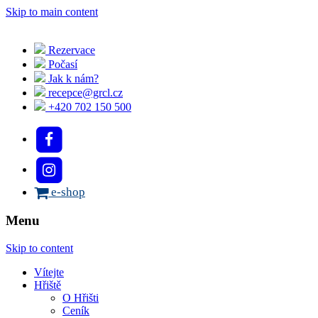
Skip to main content
Rezervace
Počasí
Jak k nám?
recepce@grcl.cz
+420 702 150 500
e-shop
Menu
Skip to content
Vítejte
Hřiště
O Hřišti
Ceník