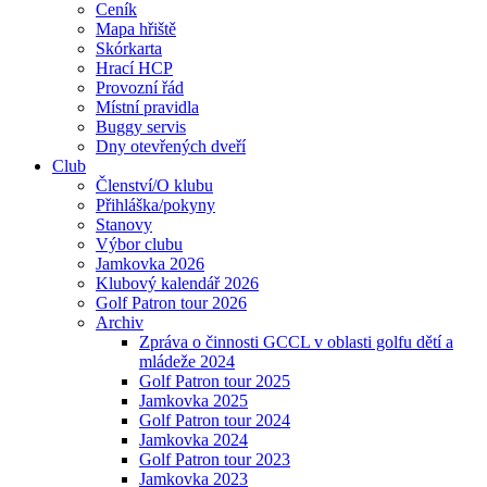
Ceník
Mapa hřiště
Skórkarta
Hrací HCP
Provozní řád
Místní pravidla
Buggy servis
Dny otevřených dveří
Club
Členství/O klubu
Přihláška/pokyny
Stanovy
Výbor clubu
Jamkovka 2026
Klubový kalendář 2026
Golf Patron tour 2026
Archiv
Zpráva o činnosti GCCL v oblasti golfu dětí a
mládeže 2024
Golf Patron tour 2025
Jamkovka 2025
Golf Patron tour 2024
Jamkovka 2024
Golf Patron tour 2023
Jamkovka 2023