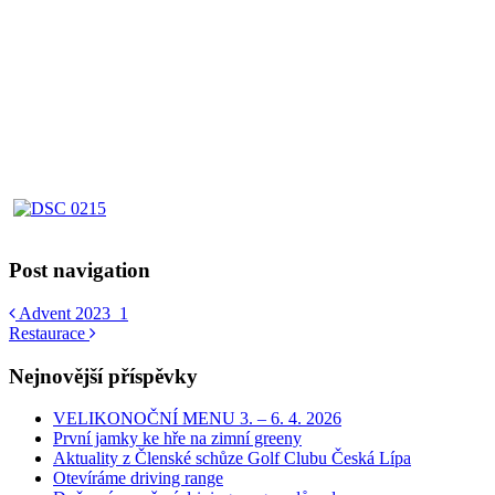
Post navigation
Advent 2023_1
Restaurace
Nejnovější příspěvky
VELIKONOČNÍ MENU 3. – 6. 4. 2026
První jamky ke hře na zimní greeny
Aktuality z Členské schůze Golf Clubu Česká Lípa
Otevíráme driving range