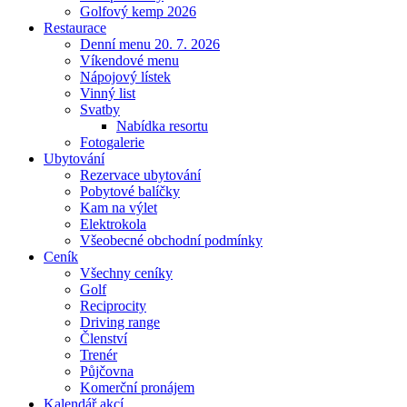
Golfový kemp 2026
Restaurace
Denní menu 20. 7. 2026
Víkendové menu
Nápojový lístek
Vinný list
Svatby
Nabídka resortu
Fotogalerie
Ubytování
Rezervace ubytování
Pobytové balíčky
Kam na výlet
Elektrokola
Všeobecné obchodní podmínky
Ceník
Všechny ceníky
Golf
Reciprocity
Driving range
Členství
Trenér
Půjčovna
Komerční pronájem
Kalendář akcí