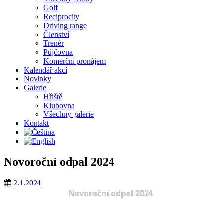
Golf
Reciprocity
Driving range
Členství
Trenér
Půjčovna
Komerční pronájem
Kalendář akcí
Novinky
Galerie
Hřiště
Klubovna
Všechny galerie
Kontakt
Novoroční odpal 2024
2.1.2024
Novoroční odpal 2024