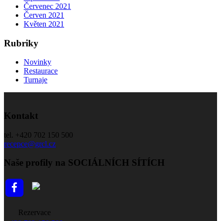
Červenec 2021
Červen 2021
Květen 2021
Rubriky
Novinky
Restaurace
Turnaje
Kontakt
tel. +420 702 150 500
recepce@grcl.cz
Naše profily na SOCIÁLNÍCH SÍTÍCH
Rezervace