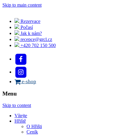
Skip to main content
Rezervace
Počasí
Jak k nám?
recepce@grcl.cz
+420 702 150 500
e-shop
Menu
Skip to content
Vítejte
Hřiště
O Hřišti
Ceník