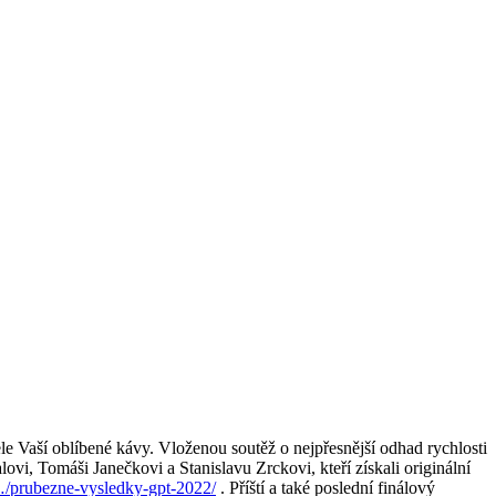
tele Vaší oblíbené kávy. Vloženou soutěž o nejpřesnější odhad rychlosti
ovi, Tomáši Janečkovi a Stanislavu Zrckovi, kteří získali originální
…/prubezne-vysledky-gpt-2022/
. Příští a také poslední finálový