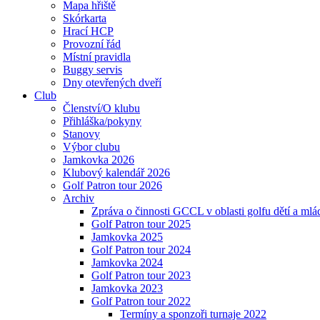
Mapa hřiště
Skórkarta
Hrací HCP
Provozní řád
Místní pravidla
Buggy servis
Dny otevřených dveří
Club
Členství/O klubu
Přihláška/pokyny
Stanovy
Výbor clubu
Jamkovka 2026
Klubový kalendář 2026
Golf Patron tour 2026
Archiv
Zpráva o činnosti GCCL v oblasti golfu dětí a ml
Golf Patron tour 2025
Jamkovka 2025
Golf Patron tour 2024
Jamkovka 2024
Golf Patron tour 2023
Jamkovka 2023
Golf Patron tour 2022
Termíny a sponzoři turnaje 2022