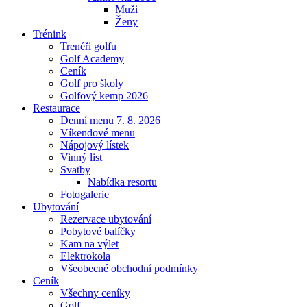
Muži
Ženy
Trénink
Trenéři golfu
Golf Academy
Ceník
Golf pro školy
Golfový kemp 2026
Restaurace
Denní menu 7. 8. 2026
Víkendové menu
Nápojový lístek
Vinný list
Svatby
Nabídka resortu
Fotogalerie
Ubytování
Rezervace ubytování
Pobytové balíčky
Kam na výlet
Elektrokola
Všeobecné obchodní podmínky
Ceník
Všechny ceníky
Golf