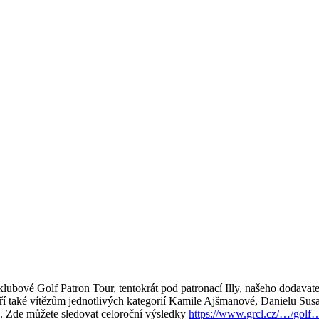
ní klubové Golf Patron Tour, tentokrát pod patronací Illy, našeho dodava
tří také vítězům jednotlivých kategorií Kamile Ajšmanové, Danielu Susal
e. Zde můžete sledovat celoroční výsledky
https://www.grcl.cz/…/golf