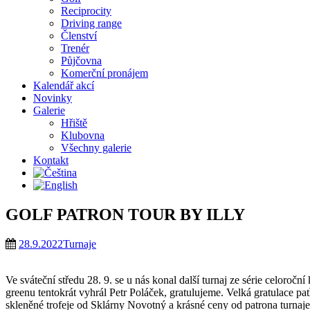
Reciprocity
Driving range
Členství
Trenér
Půjčovna
Komerční pronájem
Kalendář akcí
Novinky
Galerie
Hřiště
Klubovna
Všechny galerie
Kontakt
GOLF PATRON TOUR BY ILLY
28.9.2022
Turnaje
Ve sváteční středu 28. 9. se u nás konal další turnaj ze série celoroč
greenu tentokrát vyhrál Petr Poláček, gratulujeme. Velká gratulace pa
skleněné trofeje od Sklárny Novotný a krásné ceny od patrona turnaj