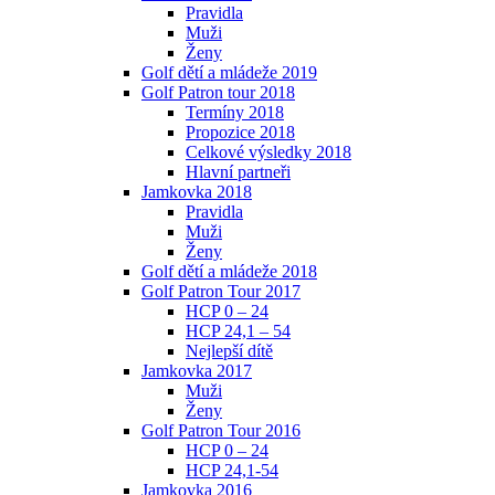
Pravidla
Muži
Ženy
Golf dětí a mládeže 2019
Golf Patron tour 2018
Termíny 2018
Propozice 2018
Celkové výsledky 2018
Hlavní partneři
Jamkovka 2018
Pravidla
Muži
Ženy
Golf dětí a mládeže 2018
Golf Patron Tour 2017
HCP 0 – 24
HCP 24,1 – 54
Nejlepší dítě
Jamkovka 2017
Muži
Ženy
Golf Patron Tour 2016
HCP 0 – 24
HCP 24,1-54
Jamkovka 2016