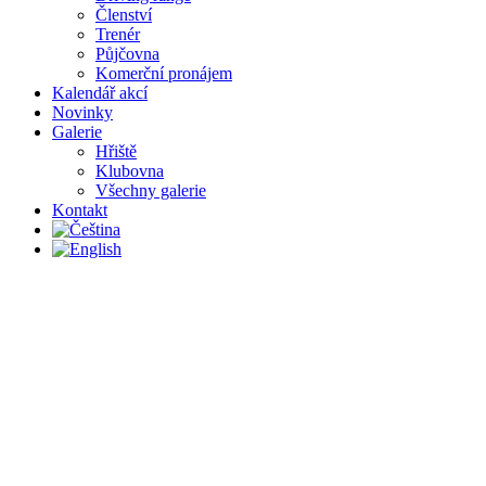
Členství
Trenér
Půjčovna
Komerční pronájem
Kalendář akcí
Novinky
Galerie
Hřiště
Klubovna
Všechny galerie
Kontakt