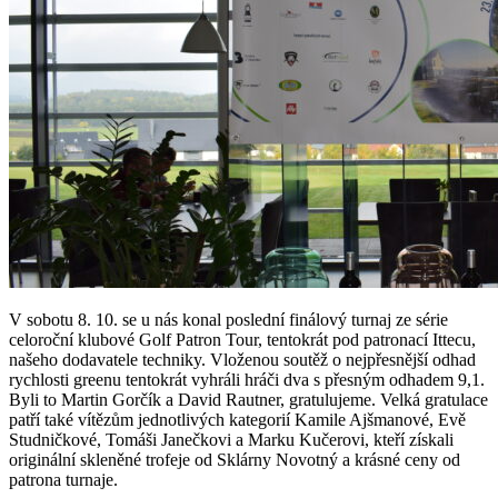
V sobotu 8. 10. se u nás konal poslední finálový turnaj ze série
celoroční klubové Golf Patron Tour, tentokrát pod patronací Ittecu,
našeho dodavatele techniky. Vloženou soutěž o nejpřesnější odhad
rychlosti greenu tentokrát vyhráli hráči dva s přesným odhadem 9,1.
Byli to Martin Gorčík a David Rautner, gratulujeme. Velká gratulace
patří také vítězům jednotlivých kategorií Kamile Ajšmanové, Evě
Studničkové, Tomáši Janečkovi a Marku Kučerovi, kteří získali
originální skleněné trofeje od Sklárny Novotný a krásné ceny od
patrona turnaje.