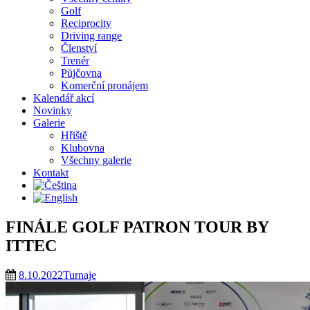
Golf
Reciprocity
Driving range
Členství
Trenér
Půjčovna
Komerční pronájem
Kalendář akcí
Novinky
Galerie
Hřiště
Klubovna
Všechny galerie
Kontakt
FINÁLE GOLF PATRON TOUR BY
ITTEC
8.10.2022
Turnaje