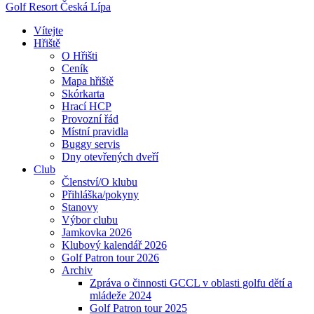
Golf Resort Česká Lípa
Vítejte
Hřiště
O Hřišti
Ceník
Mapa hřiště
Skórkarta
Hrací HCP
Provozní řád
Místní pravidla
Buggy servis
Dny otevřených dveří
Club
Členství/O klubu
Přihláška/pokyny
Stanovy
Výbor clubu
Jamkovka 2026
Klubový kalendář 2026
Golf Patron tour 2026
Archiv
Zpráva o činnosti GCCL v oblasti golfu dětí a
mládeže 2024
Golf Patron tour 2025