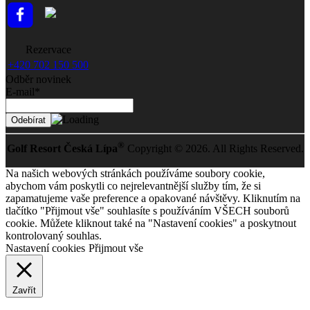
Rezervace
+420 702 150 500
Odběr novinek
E-mail*
®
Golf Resort Česká Lípa
Copyright © 2026. All Rights Reserved.
Na našich webových stránkách používáme soubory cookie,
abychom vám poskytli co nejrelevantnější služby tím, že si
zapamatujeme vaše preference a opakované návštěvy. Kliknutím na
tlačítko "Přijmout vše" souhlasíte s používáním VŠECH souborů
cookie. Můžete kliknout také na "Nastavení cookies" a poskytnout
kontrolovaný souhlas.
Nastavení cookies
Přijmout vše
Zavřít