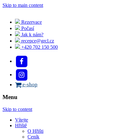
Skip to main content
Rezervace
Počasí
Jak k nám?
recepce@grcl.cz
+420 702 150 500
e-shop
Menu
Skip to content
Vítejte
Hřiště
O Hřišti
Ceník