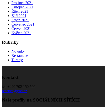
Prosinec 2021
Listopad 2021
Říjen 2021
Září 2021
Srpen 2021
Červenec 2021
Červen 2021
Květen 2021
Rubriky
Novinky
Restaurace
Turnaje
Kontakt
tel. +420 702 150 500
recepce@grcl.cz
Naše profily na SOCIÁLNÍCH SÍTÍCH