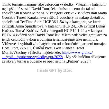
Tímto turnajem známe také celoroční výsledky. Vítězem v kategorii
nejlepší dítě se stal David Tomášek a krásnou cenu dostal od
společnosti Konica Minolta. V kategorii eklektik se vítězi stali Matin
Gorčík a Tenesi Karakaneva a štědré vouchery na nákup dostali od
společnosti TeeTime Store.HCP 36,1-54 byla kategorie, ve které
zvítězila Anna Špindlerová, v kategorii HCP 24,1-36 zvítězil Lukáš
Kučera, Tomáš Kolč zvítězil v kategorii HCP 14,1-24 a v kategorii
PRO-14 zvítězil opět David Tomášek. Všem patří velká gratulace za
jejich celoroční výkon a odměna je samozřejmě také neminula.
Vítězové si vybírali z bohatých cen od celoročních partnerů turnaje-
Hotel Port, 22NET, Čištění Profi, Golf Planet a Hotel
Morris.Všechny výsledky najdete zde:
https://www.grcl.cz/
…/golf…/prubezne-vysledky-gpt-2022/
. My vše hráčům děkujeme
za skvělý turnaj a budeme se opět těšit na „Patron“ 2023!!
finále GPT by Ittec