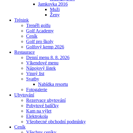
Jamkovka 2016
Muži
Ženy
Trénink
Trenéři golfu
Golf Academy
Ceník
Golf pro školy
Golfový kemp 2026
Restaurace
Denní menu 8. 8. 2026
Víkendové menu
Nápojový lístek
Vinný list
Svatby
Nabídka resortu
Fotogalerie
Ubytování
Rezervace ubytování
Pobytové balíčky
Kam na výlet
Elektrokola
Všeobecné obchodní podmínky
Ceník
Všechny ceníky