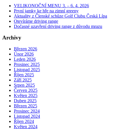
VELIKONOČNÍ MENU 3. – 6. 4. 2026
První jamky ke hře na zimní greeny
Aktuality z Členské schůze Golf Clubu Česká Lípa
Otevíráme driving range
Dočasné uzavření driving range z důvodu mrazu
Archivy
Březen 2026
Únor 2026
Leden 2026
Prosinec 2025
Listopad 2025
Říjen 2025
Září 2025
Srpen 2025
Červen 2025
Květen 2025
Duben 2025
Březen 2025
Prosinec 2024
Listopad 2024
Říjen 2024
Květen 2024