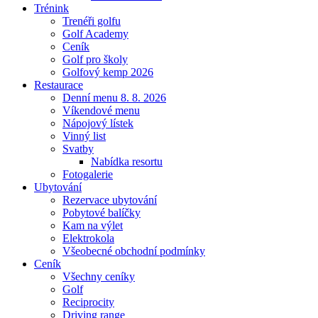
Trénink
Trenéři golfu
Golf Academy
Ceník
Golf pro školy
Golfový kemp 2026
Restaurace
Denní menu 8. 8. 2026
Víkendové menu
Nápojový lístek
Vinný list
Svatby
Nabídka resortu
Fotogalerie
Ubytování
Rezervace ubytování
Pobytové balíčky
Kam na výlet
Elektrokola
Všeobecné obchodní podmínky
Ceník
Všechny ceníky
Golf
Reciprocity
Driving range